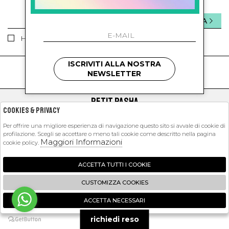
INVIA
Ho letto ed accettato le condizioni sulla privacy.
ISCRIVITI ALLA NOSTRA
kids
kids
NEWSLETTER
PETIT PASHA
Cookies & Privacy
SHOPPING
Per offrire una migliore esperienza di navigazione questo sito si avvale di cookie di
profilazione. Scegli se accettare o meno tali cookie come descritto nella pagina
EXTRA
Maggiori Informazioni
cookie policy.
ACCETTA TUTTI I COOKIE
2026 Petit Pasha - P.iva : 09423341214 Powered by
Atelier
società
gruppo
CUSTOMIZZA COOKIES
Zucchetti
ACCETTA NECESSARI
🍪
richiedi reso