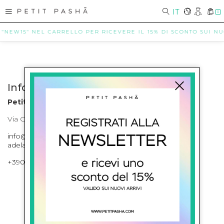
IT
0
 "NEW15" NEL CARRELLO PER RICEVERE IL 15% DI SCONTO SUI NUOV
Info contatti
Petit Pasha
Via Cilea, 255 Napoli Corso Umberto I 301 Napoli
info@petitpasha.com, petitpasha@hotmail.it,
adelaide.petitpasha@hotmail.com
+39081643421 , +390812351280
ISCRIVITI ALLA NEWSLETTER