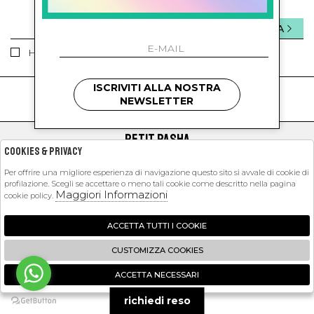
INVIA
Ho letto ed accettato le condizioni sulla privacy.
ISCRIVITI ALLA NOSTRA
kids
kids
NEWSLETTER
PETIT PASHA
Cookies & Privacy
SHOPPING
Per offrire una migliore esperienza di navigazione questo sito si avvale di cookie di
profilazione. Scegli se accettare o meno tali cookie come descritto nella pagina
EXTRA
Maggiori Informazioni
cookie policy.
ACCETTA TUTTI I COOKIE
2026 Petit Pasha - P.iva : 09423341214 Powered by
Atelier
società
gruppo
CUSTOMIZZA COOKIES
Zucchetti
ACCETTA NECESSARI
🍪
richiedi reso