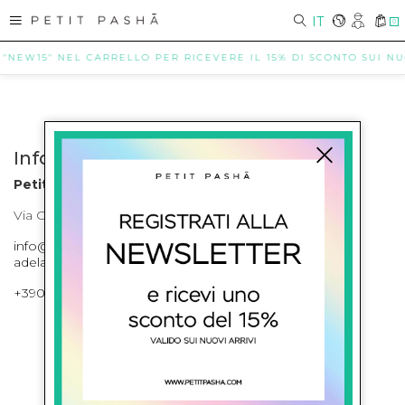
IT
0
 "NEW15" NEL CARRELLO PER RICEVERE IL 15% DI SCONTO SUI NUOV
Info contatti
Petit Pasha
Via Cilea, 255 Napoli Corso Umberto I 301 Napoli
info@petitpasha.com, petitpasha@hotmail.it,
adelaide.petitpasha@hotmail.com
+39081643421 , +390812351280
ISCRIVITI ALLA NEWSLETTER