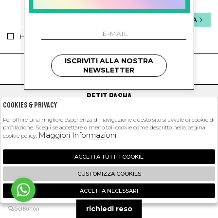
INVIA
Ho letto ed accettato le condizioni sulla privacy.
ISCRIVITI ALLA NOSTRA
kids
kids
NEWSLETTER
PETIT PASHA
Cookies & Privacy
SHOPPING
Per offrire una migliore esperienza di navigazione questo sito si avvale di cookie di
profilazione. Scegli se accettare o meno tali cookie come descritto nella pagina
EXTRA
Maggiori Informazioni
cookie policy.
ACCETTA TUTTI I COOKIE
2026 Petit Pasha - P.iva : 09423341214 Powered by
Atelier
società
gruppo
CUSTOMIZZA COOKIES
Zucchetti
ACCETTA NECESSARI
🍪
richiedi reso