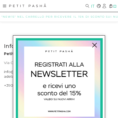
IT
0
 "NEW15" NEL CARRELLO PER RICEVERE IL 15% DI SCONTO SUI NUO
Info contatti
Petit Pasha
Via Cilea, 255 Napoli Corso Umberto I 301 Napoli
info@petitpasha.com, petitpasha@hotmail.it,
adelaide.petitpasha@hotmail.com
+39081643421 , +390812351280
ISCRIVITI ALLA NEWSLETTER