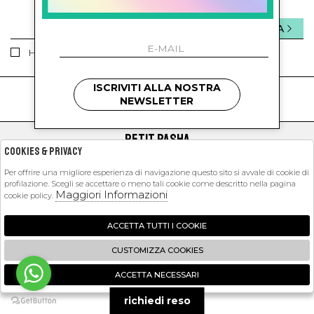
INVIA
Ho letto ed accettato le condizioni sulla privacy.
ISCRIVITI ALLA NOSTRA
kids
kids
NEWSLETTER
PETIT PASHA
Cookies & Privacy
SHOPPING
Per offrire una migliore esperienza di navigazione questo sito si avvale di cookie di
profilazione. Scegli se accettare o meno tali cookie come descritto nella pagina
EXTRA
Maggiori Informazioni
cookie policy.
ACCETTA TUTTI I COOKIE
2026 Petit Pasha - P.iva : 09423341214 Powered by
Atelier
società
gruppo
CUSTOMIZZA COOKIES
Zucchetti
ACCETTA NECESSARI
🍪
richiedi reso