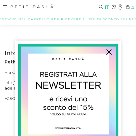
IT
0
 "NEW15" NEL CARRELLO PER RICEVERE IL 15% DI SCONTO SUI NUOV
Info contatti
Petit Pasha
Via Cilea, 255 Napoli Corso Umberto I 301 Napoli
info@petitpasha.com, petitpasha@hotmail.it,
adelaide.petitpasha@hotmail.com
+39081643421 , +390812351280
ISCRIVITI ALLA NEWSLETTER