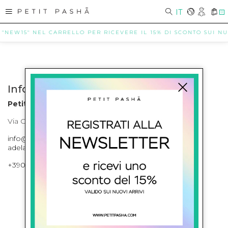
IT
0
 "NEW15" NEL CARRELLO PER RICEVERE IL 15% DI SCONTO SUI NUO
Info contatti
Petit Pasha
Via Cilea, 255 Napoli Corso Umberto I 301 Napoli
info@petitpasha.com, petitpasha@hotmail.it,
adelaide.petitpasha@hotmail.com
+39081643421 , +390812351280
ISCRIVITI ALLA NEWSLETTER