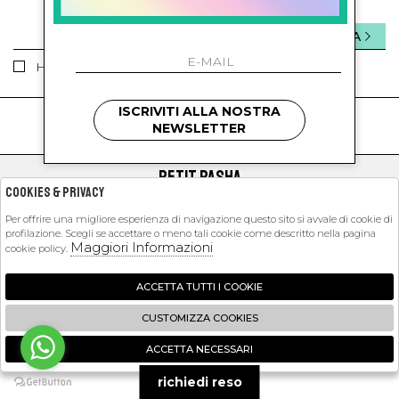
INVIA
Ho letto ed accettato le condizioni sulla privacy.
ISCRIVITI ALLA NOSTRA
kids
kids
NEWSLETTER
PETIT PASHA
Cookies & Privacy
SHOPPING
Per offrire una migliore esperienza di navigazione questo sito si avvale di cookie di
profilazione. Scegli se accettare o meno tali cookie come descritto nella pagina
EXTRA
Maggiori Informazioni
cookie policy.
ACCETTA TUTTI I COOKIE
2026 Petit Pasha - P.iva : 09423341214 Powered by
Atelier
società
gruppo
CUSTOMIZZA COOKIES
Zucchetti
ACCETTA NECESSARI
🍪
richiedi reso