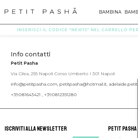
BAMBINA
BAMB
INSERISCI IL CODICE "NEW15" NEL CARRELLO PER 
Info contatti
Petit Pasha
Via Cilea, 255 Napoli Corso Umberto I 301 Napoli
info@petitpasha.com, petitpasha@hotmail.it, adelaide.pe
+39081643421 , +390812351280
ISCRIVITI ALLA NEWSLETTER
PETIT PASHA