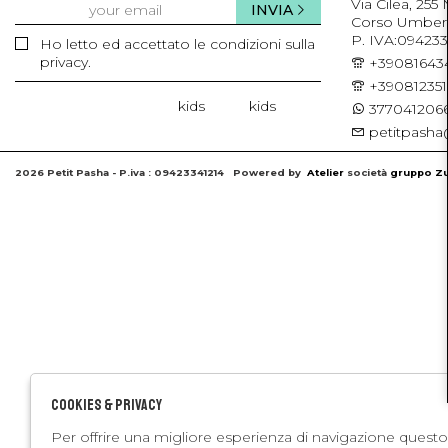
Via Cilea, 255
INVIA
Corso Umberto 
P. IVA:094233
Ho letto ed accettato le condizioni sulla
privacy.
+39081643
+39081235
kids
kids
3770412066
petitpasha@
2026 Petit Pasha - P.iva : 09423341214 Powered by
Atelier
società
gruppo Zu
Cookies & Privacy
Per offrire una migliore esperienza di navigazione questo 