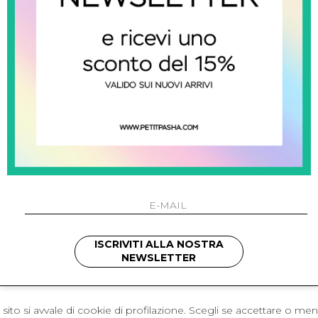
 Napoli
L'azienda
I 301 Napoli - Italia
Resi
41214
Contatti
421
Pagamenti
1280
Spedizione
 , 3397314295
hotmail.it
cchetti
ISCRIVITI ALLA NOSTRA
NEWSLETTER
sito si avvale di cookie di profilazione. Scegli se accettare o me