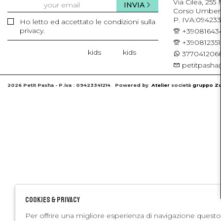
Via Cilea, 255
INVIA
Corso Umberto 
P. IVA:094233
Ho letto ed accettato le condizioni sulla
privacy.
+39081643
+39081235
kids
kids
3770412066
petitpasha@
2026 Petit Pasha - P.iva : 09423341214 Powered by
Atelier
società
gruppo Zu
Cookies & Privacy
Per offrire una migliore esperienza di navigazione questo 