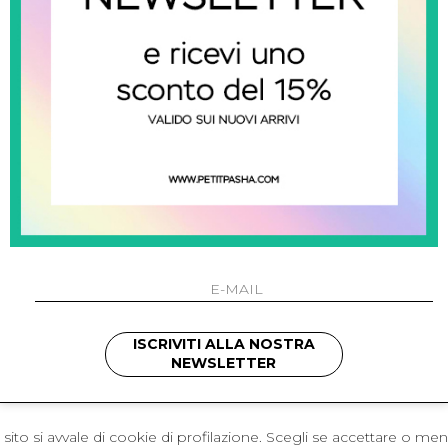
 Napoli
L'azienda
I 301 Napoli - Italia
Resi
41214
Contatti
421
Pagamenti
1280
Spedizione
 , 3397314295
hotmail.it
cchetti
ISCRIVITI ALLA NOSTRA
NEWSLETTER
sito si avvale di cookie di profilazione. Scegli se accettare o me