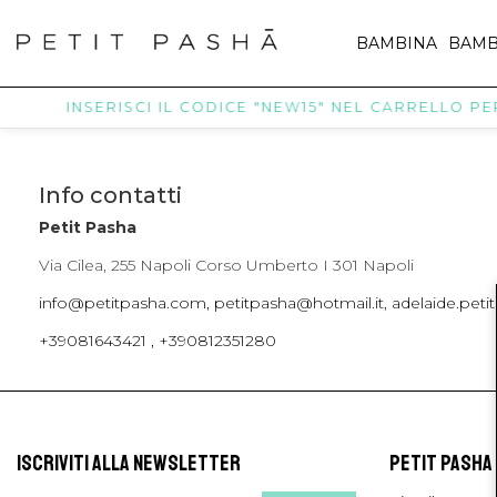
BAMBINA
BAMB
INSERISCI IL CODICE "NEW15" NEL CARRELLO PER 
Info contatti
Petit Pasha
Via Cilea, 255 Napoli Corso Umberto I 301 Napoli
info@petitpasha.com, petitpasha@hotmail.it, adelaide.pe
+39081643421 , +390812351280
ISCRIVITI ALLA NEWSLETTER
PETIT PASHA