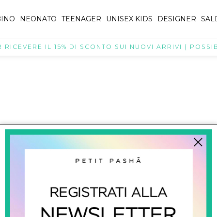
INO
NEONATO
TEENAGER
UNISEX KIDS
DESIGNER
SAL
RICEVERE IL 15% DI SCONTO SUI NUOVI ARRIVI ( POSSIBI
titpasha@hotmail.com
SHOPPING