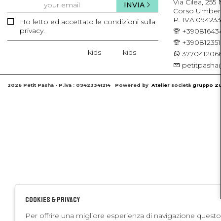
Via Cilea, 255
INVIA
Corso Umberto 
P. IVA:094233
Ho letto ed accettato le condizioni sulla
privacy.
+39081643
+39081235
kids
kids
3770412066
petitpasha@
2026 Petit Pasha - P.iva : 09423341214 Powered by
Atelier
società
gruppo Zu
Cookies & Privacy
Per offrire una migliore esperienza di navigazione questo 