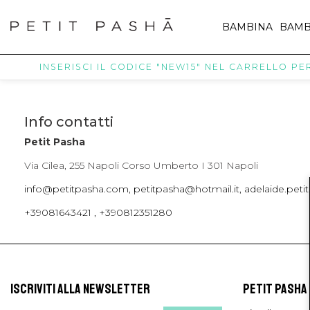
BAMBINA
BAMB
INSERISCI IL CODICE "NEW15" NEL CARRELLO PER 
Info contatti
Petit Pasha
Via Cilea, 255 Napoli Corso Umberto I 301 Napoli
info@petitpasha.com, petitpasha@hotmail.it, adelaide.pe
+39081643421 , +390812351280
ISCRIVITI ALLA NEWSLETTER
PETIT PASHA