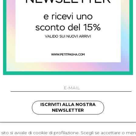
 Napoli
L'azienda
I 301 Napoli - Italia
Resi
41214
Contatti
421
Pagamenti
1280
Spedizione
 , 3397314295
hotmail.it
cchetti
ISCRIVITI ALLA NOSTRA
NEWSLETTER
sito si avvale di cookie di profilazione. Scegli se accettare o me