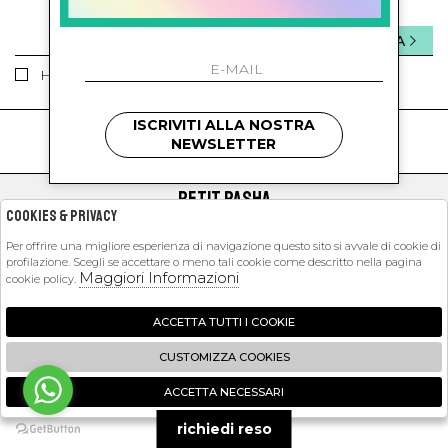
INVIA
Ho letto ed accettato le condizioni sulla privacy.
ISCRIVITI ALLA NOSTRA
kids
kids
NEWSLETTER
PETIT PASHA
Cookies & Privacy
SHOPPING
Per offrire una migliore esperienza di navigazione questo sito si avvale di cookie di
profilazione. Scegli se accettare o meno tali cookie come descritto nella pagina
EXTRA
Maggiori Informazioni
cookie policy.
ACCETTA TUTTI I COOKIE
2026 Petit Pasha - P.iva : 09423341214 Powered by
Atelier
società
gruppo
CUSTOMIZZA COOKIES
Zucchetti
ACCETTA NECESSARI
🍪
richiedi reso