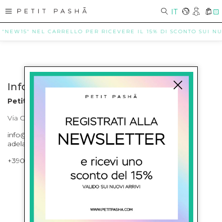
IT
0
 "NEW15" NEL CARRELLO PER RICEVERE IL 15% DI SCONTO SUI NUO
Info contatti
Petit Pasha
Via Cilea, 255 Napoli Corso Umberto I 301 Napoli
info@petitpasha.com, petitpasha@hotmail.it,
adelaide.petitpasha@hotmail.com
+39081643421 , +390812351280
ISCRIVITI ALLA NEWSLETTER