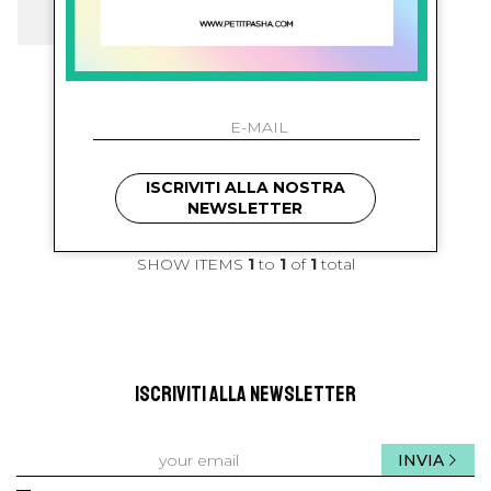
balmain kids
Pull Con Logo
€ 296.00
-59.8%
€ 119.00
ISCRIVITI ALLA NOSTRA
NEWSLETTER
SHOW ITEMS
1
to
1
of
1
total
ISCRIVITI ALLA NEWSLETTER
INVIA