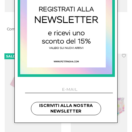
billieblush kids
billieblush kids
Completo T-Shirt E Pantaloni
Tutina Con Fascia
€ 68.00
-39.7%
€ 56.00
-39.3%
€ 41.00
€ 34.00
SALDI
SALDI
ISCRIVITI ALLA NOSTRA
NEWSLETTER