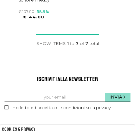
Borsone In Teddy
€ 107.00
-58.9%
€ 44.00
SHOW ITEMS
1
to
7
of
7
total
ISCRIVITI ALLA NEWSLETTER
INVIA
Ho letto ed accettato le condizioni sulla privacy.
kids
kids
Cookies & Privacy