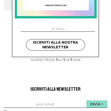
bonton
Pantalone Con Logo
€ 54.00
-29.6%
€ 38.00
ISCRIVITI ALLA NOSTRA
NEWSLETTER
SHOW ITEMS
1
to
1
of
1
total
ISCRIVITI ALLA NEWSLETTER
INVIA