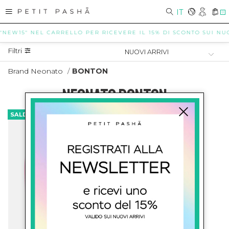
IT
0
 "NEW15" NEL CARRELLO PER RICEVERE IL 15% DI SCONTO SUI NUOV
Filtri
Brand Neonato
/
BONTON
NEONATO BONTON
SALDI