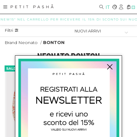
IT
0
"NEW15" NEL CARRELLO PER RICEVERE IL 15% DI SCONTO SUI NUOVI
Filtri
Brand Neonato
/
BONTON
NEONATO BONTON
SALDI