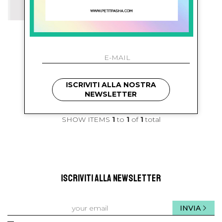
bonton
Shorts Con Stampa
€ 38.00
-28.9%
€ 27.00
ISCRIVITI ALLA NOSTRA
NEWSLETTER
SHOW ITEMS
1
to
1
of
1
total
ISCRIVITI ALLA NEWSLETTER
INVIA