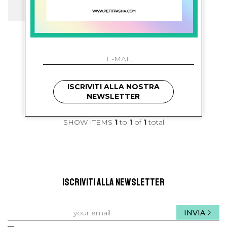
balmain kids
Pull Con Logo
€ 296.00
-59.8%
€ 119.00
ISCRIVITI ALLA NOSTRA
NEWSLETTER
SHOW ITEMS
1
to
1
of
1
total
ISCRIVITI ALLA NEWSLETTER
INVIA