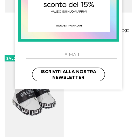
balmain kids
balmain kids
Sneakers Con Logo
Scarpe Primi Passi Con Logo
€ 173.00
€ 173.00
-29.5%
€ 122.00
SALDI
ISCRIVITI ALLA NOSTRA
NEWSLETTER