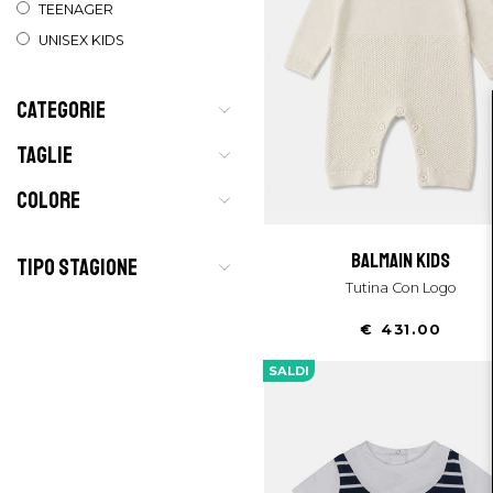
TEENAGER
UNISEX KIDS
CATEGORIE
TAGLIE
COLORE
balmain kids
TIPO STAGIONE
Tutina Con Logo
€ 431.00
SALDI