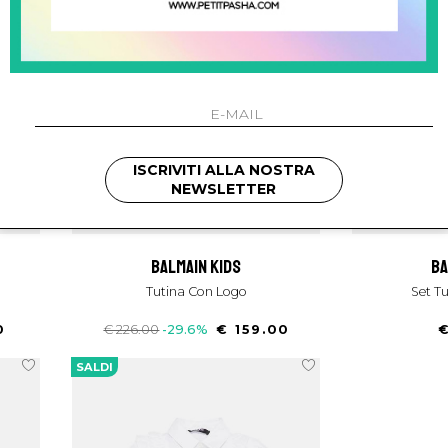
ISCRIVITI ALLA NOSTRA
NEWSLETTER
balmain kids
b
Tutina Con Logo
Set 
0
€ 226.00
-29.6%
€ 159.00
€
SALDI