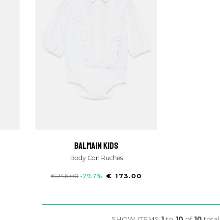
balmain kids
Body Con Ruches
€ 246.00
-29.7%
€ 173.00
SHOW ITEMS
1
to
10
of
10
total