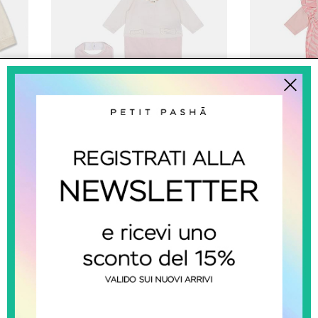
balmain kids
b
Set Tutina, Cappello E Bavetta
Complet
€ 376.00
SALDI